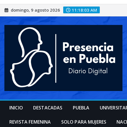
Saltar
domingo, 9 agosto 2026
11:18:05 AM
al
contenido
INICIO
DESTACADAS
PUEBLA
UNIVERSITA
REVISTA FEMENINA
SOLO PARA MUJERES
NAC