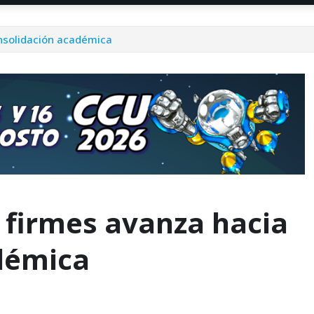
nsolidación académica
 firmes avanza hacia
démica