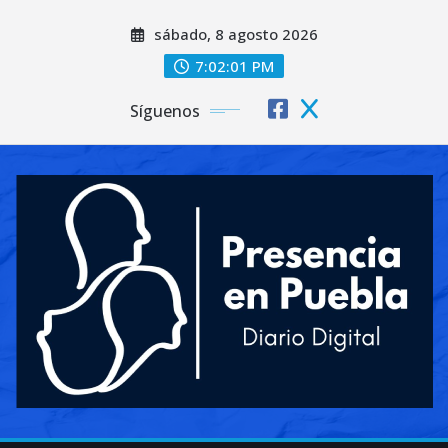
Saltar
sábado, 8 agosto 2026
al
contenido
7:02:03 PM
Síguenos