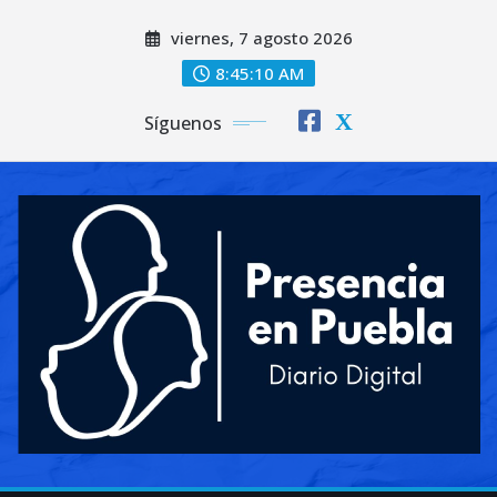
Saltar
viernes, 7 agosto 2026
al
contenido
8:45:11 AM
Síguenos