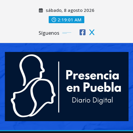
Saltar
sábado, 8 agosto 2026
al
contenido
2:19:03 AM
Síguenos