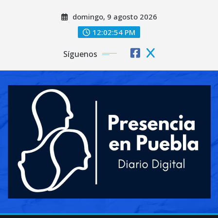
Saltar
domingo, 9 agosto 2026
al
contenido
12:02:55 PM
Síguenos