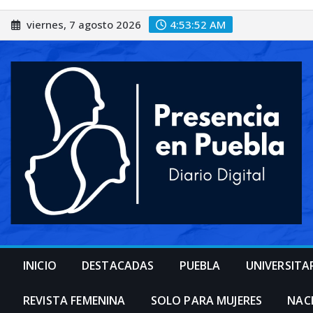
Saltar
viernes, 7 agosto 2026
4:53:55 AM
al
contenido
INICIO
DESTACADAS
PUEBLA
UNIVERSITA
REVISTA FEMENINA
SOLO PARA MUJERES
NAC