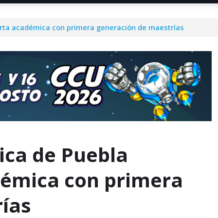
erta académica con primera generación de maestrías
ica de Puebla
démica con primera
ías