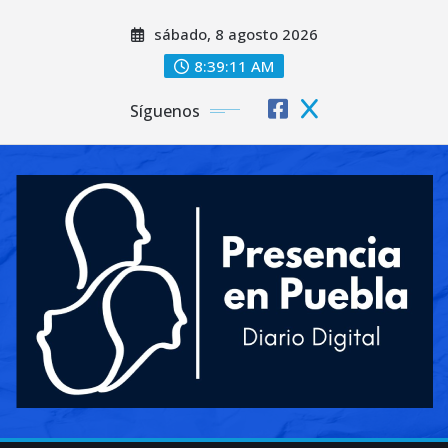
Saltar
sábado, 8 agosto 2026
al
contenido
8:39:13 AM
Síguenos