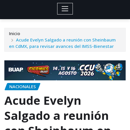
Inicio
Acude Evelyn Salgado a reunión con Sheinbaum
en CdMX, para revisar avances del IMSS-Bienestar
NACIONALES
Acude Evelyn
Salgado a reunión