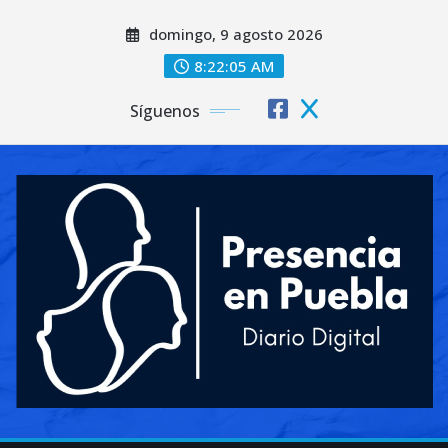
Saltar
domingo, 9 agosto 2026
al
contenido
8:22:07 AM
Síguenos