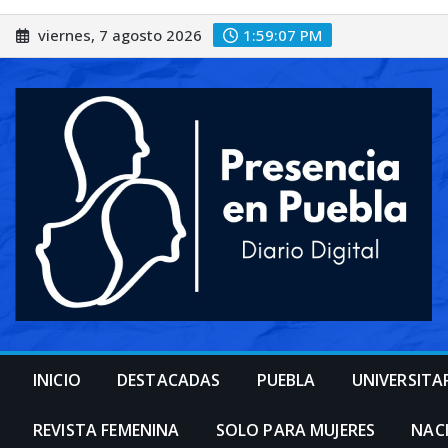
Saltar
viernes, 7 agosto 2026
1:59:09 PM
al
contenido
INICIO
DESTACADAS
PUEBLA
UNIVERSITA
REVISTA FEMENINA
SOLO PARA MUJERES
NAC