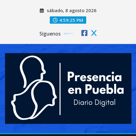
Saltar
sábado, 8 agosto 2026
al
contenido
4:59:27 PM
Síguenos