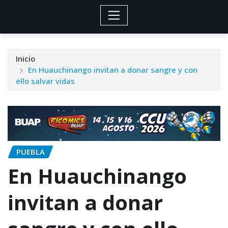
Inicio
En Huauchinango invitan a donar sangre y con
ello salvar vidas
PUEBLA
En Huauchinango
invitan a donar