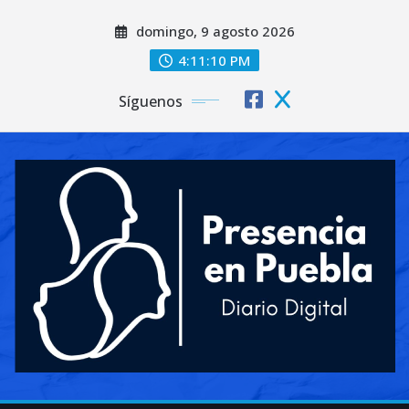
Saltar
domingo, 9 agosto 2026
al
contenido
4:11:12 PM
Síguenos