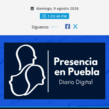
Saltar
domingo, 9 agosto 2026
al
contenido
1:03:48 PM
Síguenos