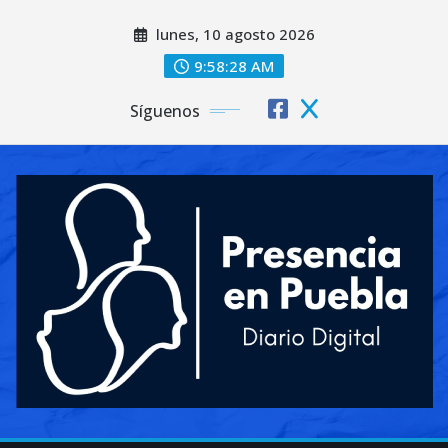
Saltar
lunes, 10 agosto 2026
al
contenido
9:58:30 AM
Síguenos