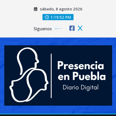
Saltar
sábado, 8 agosto 2026
al
contenido
1:19:53 PM
Síguenos