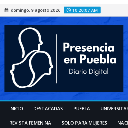
Saltar
domingo, 9 agosto 2026
10:20:09 AM
al
contenido
INICIO
DESTACADAS
PUEBLA
UNIVERSITA
REVISTA FEMENINA
SOLO PARA MUJERES
NAC