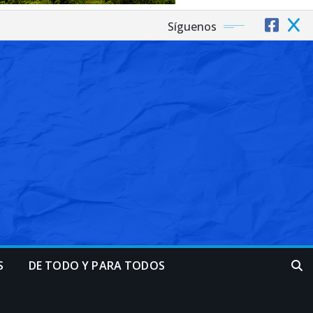
Síguenos
S
DE TODO Y PARA TODOS