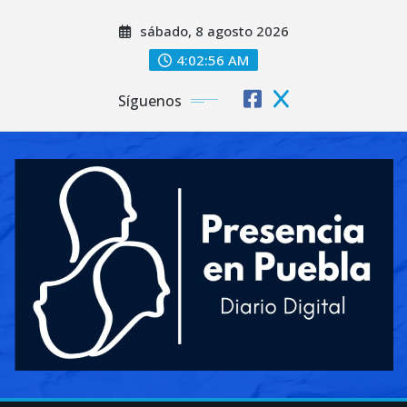
Saltar
sábado, 8 agosto 2026
al
contenido
4:02:58 AM
Síguenos