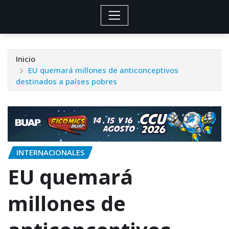
Inicio
EU quemará millones de anticonceptivos
destinados a países pobres
INTERNACIONALES
EU quemará
millones de