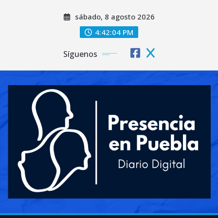
Saltar
sábado, 8 agosto 2026
al
contenido
4:42:07 PM
Síguenos