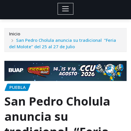
Inicio
San Pedro Cholula anuncia su tradicional “Feria
del Molote” del 25 al 27 de Julio
PUEBLA
San Pedro Cholula
anuncia su