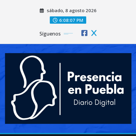
Saltar
sábado, 8 agosto 2026
al
contenido
6:08:08 PM
Síguenos