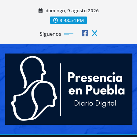
Saltar
domingo, 9 agosto 2026
al
contenido
3:43:56 PM
Síguenos