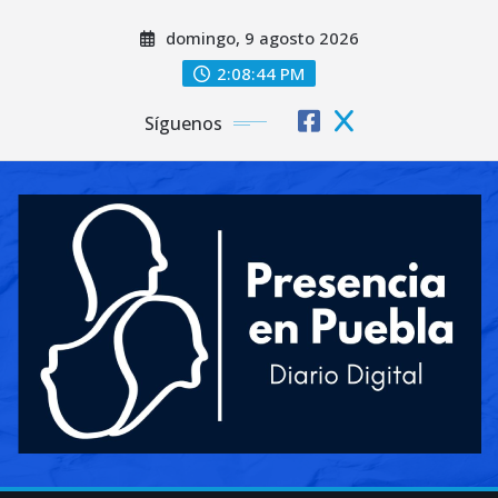
Saltar
domingo, 9 agosto 2026
al
contenido
2:08:45 PM
Síguenos