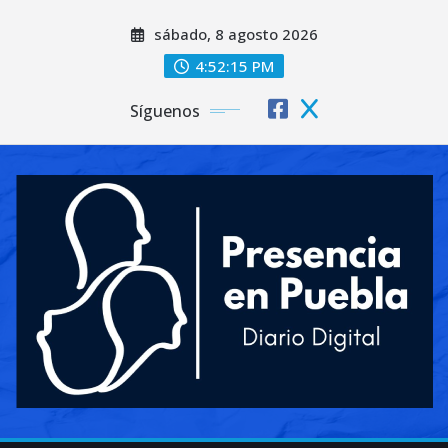
Saltar
sábado, 8 agosto 2026
al
contenido
4:52:16 PM
Síguenos