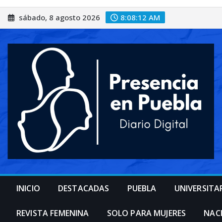
Saltar
sábado, 8 agosto 2026
8:08:14 AM
al
contenido
INICIO
DESTACADAS
PUEBLA
UNIVERSITA
REVISTA FEMENINA
SOLO PARA MUJERES
NAC