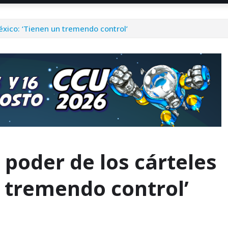
éxico: ‘Tienen un tremendo control’
 poder de los cárteles
 tremendo control’