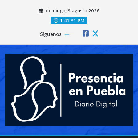
Saltar
domingo, 9 agosto 2026
al
contenido
1:41:33 PM
Síguenos