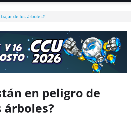
 bajar de los árboles?
stán en peligro de
s árboles?