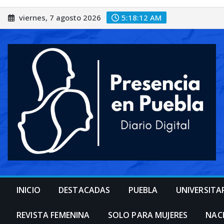
Saltar
viernes, 7 agosto 2026
5:18:14 AM
al
contenido
INICIO
DESTACADAS
PUEBLA
UNIVERSITA
REVISTA FEMENINA
SOLO PARA MUJERES
NAC