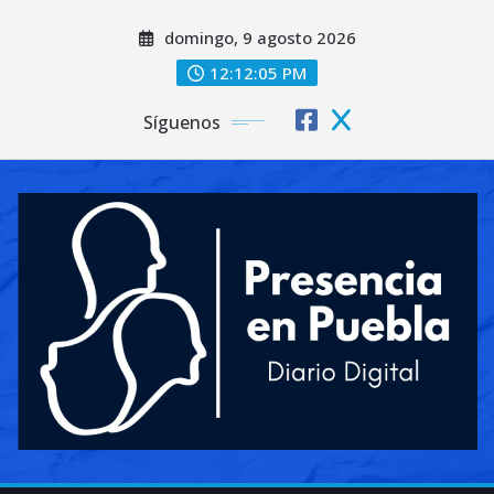
Saltar
domingo, 9 agosto 2026
al
contenido
12:12:06 PM
Síguenos