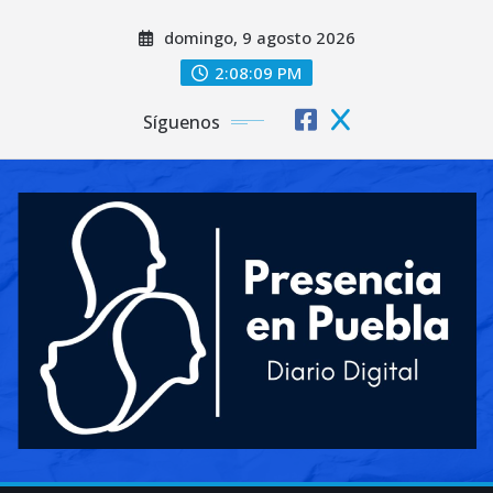
Saltar
domingo, 9 agosto 2026
al
contenido
2:08:12 PM
Síguenos