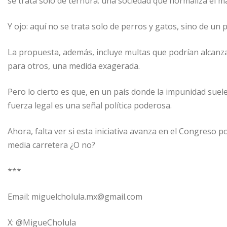
se trata solo de ternura: una sociedad que normaliza el
Y ojo: aquí no se trata solo de perros y gatos, sino de un pr
La propuesta, además, incluye multas que podrían alcanza
para otros, una medida exagerada.
Pero lo cierto es que, en un país donde la impunidad suel
fuerza legal es una señal política poderosa.
Ahora, falta ver si esta iniciativa avanza en el Congreso
media carretera ¿O no?
***
Email: miguelcholula.mx@gmail.com
X: @MigueCholula