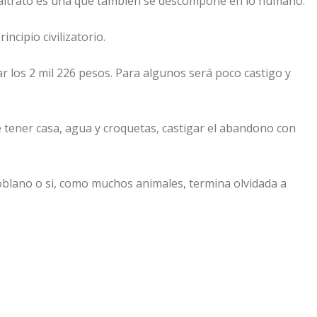
 maltrato es una que también se descompone en lo humano.
incipio civilizatorio.
r los 2 mil 226 pesos. Para algunos será poco castigo y
e tener casa, agua y croquetas, castigar el abandono con
 poblano o si, como muchos animales, termina olvidada a