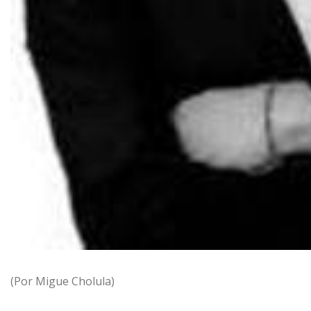
(Por Migue Cholula)