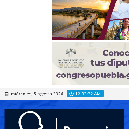
Saltar
miércoles, 5 agosto 2026
12:33:34 AM
al
contenido