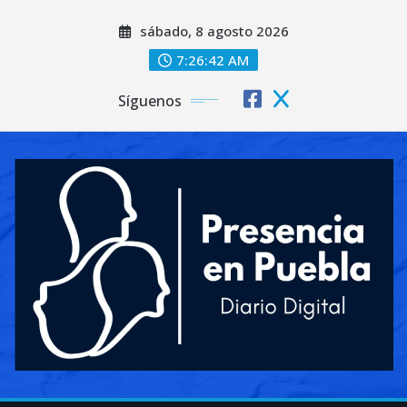
Saltar
sábado, 8 agosto 2026
al
contenido
7:26:44 AM
Síguenos