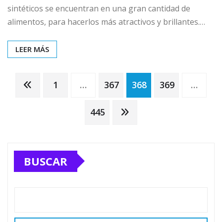
sintéticos se encuentran en una gran cantidad de
alimentos, para hacerlos más atractivos y brillantes.…
LEER MÁS
Paginación
1
…
367
368
369
…
de
445
entradas
BUSCAR