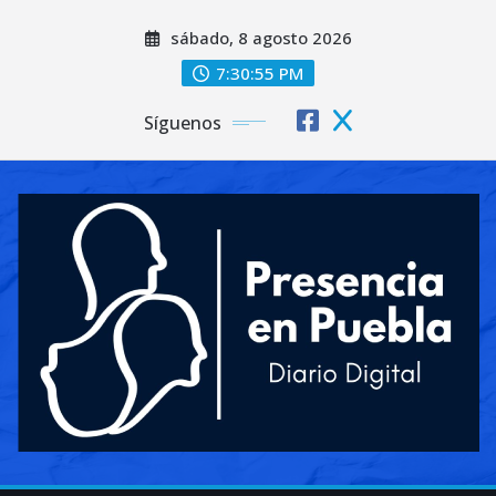
Saltar
sábado, 8 agosto 2026
al
contenido
7:30:57 PM
Síguenos